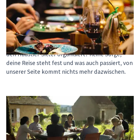
Wenn du mit uns reist,
ist dein Trip gleich ab der
Buchung in trockenen Tüchern
. Du kannst alle
Zweifel beiseiteschieben und dich ganz der
freudigen Aufregung hingeben, die uns alle vor
Beginn eines verheißungsvollen Abenteuers
befällt! Nimmst du dir Urlaub oder hast bereits
den Haustier-Sitter organisiert? Keine Sorge,
deine Reise steht fest und was auch passiert, von
unserer Seite kommt nichts mehr dazwischen.
Und wenn nicht genug Leute für einen
Reisetermin buchen?
Na, dann reisen wir trotzdem!
Auch in einer ganz kleinen Gruppe werden wir