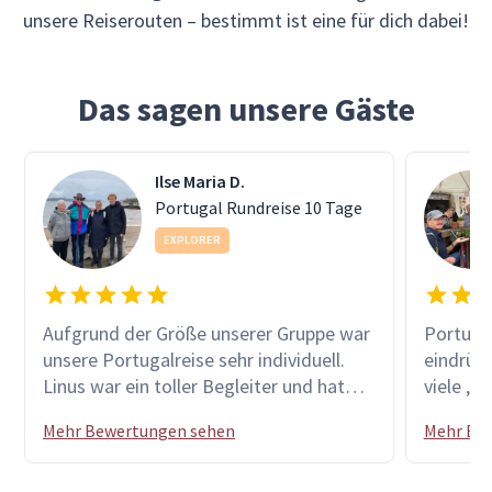
unsere Reiserouten – bestimmt ist eine für dich dabei!
Das sagen unsere Gäste
Ilse Maria D.
Portugal Rundreise 10 Tage
EXPLORER
Aufgrund der Größe unserer Gruppe war
Portugal
unsere Portugalreise sehr individuell.
eindrück
Linus war ein toller Begleiter und hat
viele „H
uns einen Überblick von Land und
andere 
Mehr Bewertungen sehen
Mehr Be
Leuten gezeigt, sowie uns die
sehr zu
Möglichkeit gegeben, auch abseits des
Zimmer R
Geplanten einige kulinarische
zuvorko