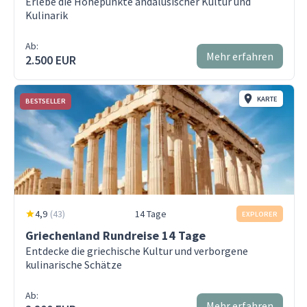
Erlebe die Höhepunkte andalusischer Kultur und
Kulinarik
Ab:
Mehr erfahren
2.500 EUR
KARTE
BESTSELLER
4,9
(
43
)
14 Tage
EXPLORER
Griechenland Rundreise 14 Tage
Entdecke die griechische Kultur und verborgene
kulinarische Schätze
Ab:
Mehr erfahren