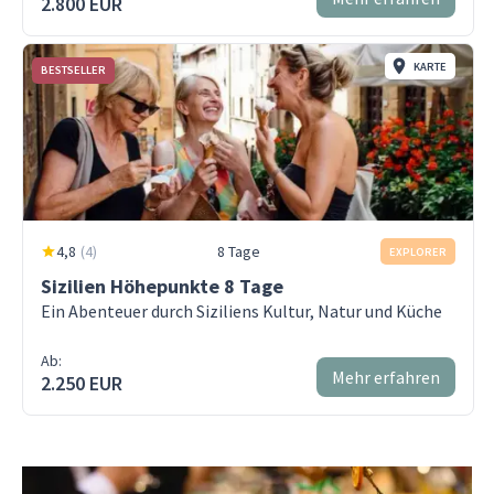
2.800 EUR
KARTE
BESTSELLER
4,8
(
4
)
8 Tage
EXPLORER
Sizilien Höhepunkte 8 Tage
Ein Abenteuer durch Siziliens Kultur, Natur und Küche
Ab:
Mehr erfahren
2.250 EUR