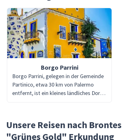
Borgo Parrini
Borgo Parrini, gelegen in der Gemeinde
Partinico, etwa 30 km von Palermo
entfernt, ist ein kleines ländliches Dorf,
das in ein Freiluftkunstwerk verwandelt
wurde. Oft als das „kleine sizilianische
Barcelona“ bezeichnet, ist das Dorf
Unsere Reisen nach Brontes
berühmt für seinen einzigartigen
"Grünes Gold" Erkundung
Architekturstil, der von Antoni Gaudí