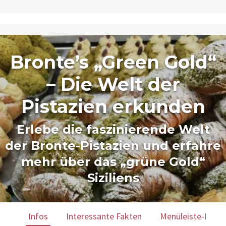
Bronte’s „Green Gold“
– Die Welt der
Pistazien erkunden
Erlebe die faszinierende Welt
der Bronte-Pistazien und erfahre
mehr über das „grüne Gold“
Siziliens
Infos
Interessante Fakten
Menüleiste-Karte