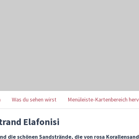
n
Was du sehen wirst
Menüleiste-Kartenbereich her
rand Elafonisi
sind die schönen Sandstrände, die von rosa Korallensan