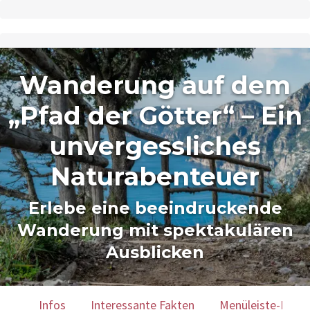
Wanderung auf dem
„Pfad der Götter“ – Ein
unvergessliches
Naturabenteuer
Erlebe eine beeindruckende
Wanderung mit spektakulären
Ausblicken
Infos
Interessante Fakten
Menüleiste-Karte