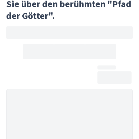
Sie über den berühmten "Pfad
Architekturstil, der von Antoni Gaudí
inspiriert ist und farbenfrohe Mosaike,
der Götter".
lebendige Fliesen und verspielte Designs
umfasst, die den Straßen und Häusern
Leben einhauchen.