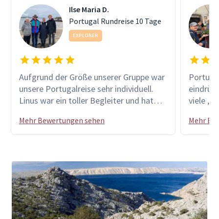
Ilse Maria D.
Portugal Rundreise 10 Tage
EXPLORER
Aufgrund der Größe unserer Gruppe war
Portugal
unsere Portugalreise sehr individuell.
eindrück
Linus war ein toller Begleiter und hat
viele „H
uns einen Überblick von Land und
andere 
Mehr Bewertungen sehen
Mehr Be
Leuten gezeigt, sowie uns die
sehr zu
Möglichkeit gegeben, auch abseits des
Zimmer R
Geplanten einige kulinarische
zuvorko
Köstlichkeiten kennenzulernen. Diese
Reise war etwas ganz Besonderes für
mich. Und ich komme bestimmt wieder
nach Portugal. Vielen Dank, Ilse