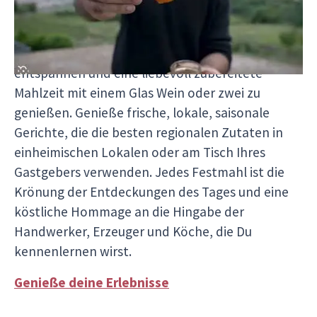
wirst Du Dir sicher einen großen Appetit
erarbeitet haben. Jeden Abend hast Du die
Möglichkeit, Dich zurückzulehnen, zu
entspannen und eine liebevoll zubereitete
Mahlzeit mit einem Glas Wein oder zwei zu
genießen. Genieße frische, lokale, saisonale
Gerichte, die die besten regionalen Zutaten in
einheimischen Lokalen oder am Tisch Ihres
Gastgebers verwenden. Jedes Festmahl ist die
Krönung der Entdeckungen des Tages und eine
köstliche Hommage an die Hingabe der
Handwerker, Erzeuger und Köche, die Du
kennenlernen wirst.
Genieße deine Erlebnisse