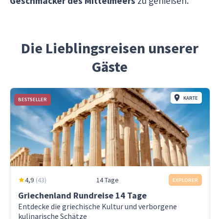
Geschmäcker des Mittelmeers
zu genießen.
Die Lieblingsreisen unserer
Gäste
KARTE
BESTSELLER
4,9
(
43
)
14 Tage
EXPLORER
Griechenland Rundreise 14 Tage
Entdecke die griechische Kultur und verborgene
kulinarische Schätze