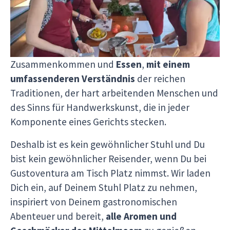
Gerichte an der Seite von Sterneköchen und
Gastwirten in ihren Küchen zubereitet.
Der Höhepunkt eines jeden Tages ist das
Zusammenkommen und
Essen
,
mit einem
umfassenderen Verständnis
der reichen
Traditionen, der hart arbeitenden Menschen und
des Sinns für Handwerkskunst, die in jeder
Komponente eines Gerichts stecken.
Deshalb ist es kein gewöhnlicher Stuhl und Du
bist kein gewöhnlicher Reisender, wenn Du bei
Gustoventura am Tisch Platz nimmst. Wir laden
Dich ein, auf Deinem Stuhl Platz zu nehmen,
inspiriert von Deinem gastronomischen
Abenteuer und bereit,
alle Aromen und