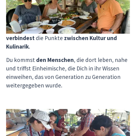
wirst zum
Entdecker
, Sammler und Hersteller.
Du wanderst durch die Landschaften und siehst
die Beziehung zwischen Ort und Produkten,
verbindest
die Punkte
zwischen Kultur und
Kulinarik
.
Du kommst
den Menschen
, die dort leben, nahe
und triffst Einheimische, die Dich in ihr Wissen
einweihen, das von Generation zu Generation
weitergegeben wurde.
Auf jedem Schritt des Weges bist Du ein
vollwertiger Teilnehmer, der durch
praktische
Erfahrungen
in die Lebensweise eintaucht,