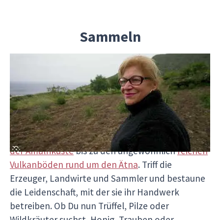
Sammeln
Mach Dich auf den Weg zu den Feldern,
Bauernhöfen und Weinbergen, auf denen die
Reise der Lebensmittel beginnt, und finde
heraus, wie sich die Besonderheiten jedes Ortes
auf das Wachstum und den Geschmack
auswirken - von den
sonnenverwöhnten Klippen
der Amalfiküste
bis zu den ungewöhnlich
reichen
Vulkanböden rund um den Ätna
. Triff die
Erzeuger, Landwirte und Sammler und bestaune
die Leidenschaft, mit der sie ihr Handwerk
betreiben. Ob Du nun Trüffel, Pilze oder
Wildkräuter suchst, Honig, Trauben oder