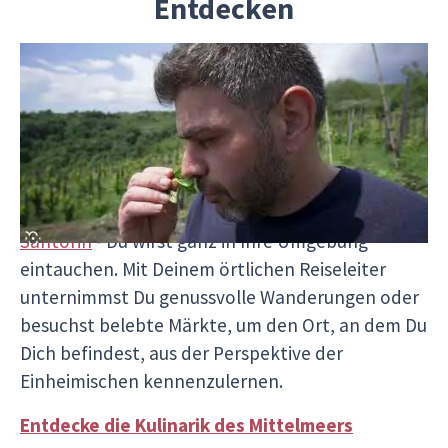
Entdecken
Mach Dich mit einer Region in ihrer Gesamtheit
vertraut. Ob in den von der
UNESCO
ausgezeichneten
Weinbergen der Langhe im
Piemont
oder in
Syrakus auf Sizilien
, in den
Trüffelplantagen in Umbrien
oder in den
verwinkelten Gassen der
griechischen Insel
Santorin
- Du wirst ganz in Ihre Umgebung
eintauchen. Mit Deinem örtlichen Reiseleiter
unternimmst Du genussvolle Wanderungen oder
besuchst belebte Märkte, um den Ort, an dem Du
Dich befindest, aus der Perspektive der
Einheimischen kennenzulernen.
Entdecke die Kulinarik des Mittelmeers