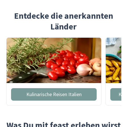
Entdecke die anerkannten
Länder
Kulinarische Reisen Italien
Kul
Was Du mit feast erleben wirst