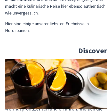
macht eine kulinarische Reise hier ebenso authentisch
wie unvergesslich.
Hier sind einige unserer liebsten Erlebnisse in
Nordspanien:
Discover
Besuche Reus und erfahre mehr über Wermut,
das katalanische Kultgetränk. Es ist hier so
beliebt, dass es sogar eine eigene hora del
vermut gibt – eine Stunde vor dem Mittagessen,
in denen man Freunde trifft und gemeinsam ein
Gläschen hebt. Wir besuchen hier einen
Wermutproduzenten und erfahren, wie sich die