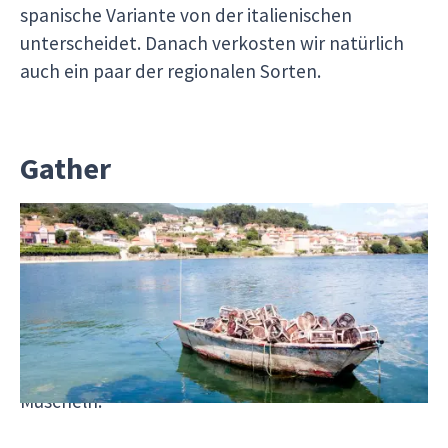
spanische Variante von der italienischen
unterscheidet. Danach verkosten wir natürlich
auch ein paar der regionalen Sorten.
Gather
Bei der galicischen Hafenstadt A Coruña siehst
Du bei einer Fahrt mit Pedro in seinem
Fischerboot die wilden Strände, ruhigen Buchten
und grünen Berge. Das Meer hier birgt eine reiche
Fülle an Schätzen, von Oktopussen und Makrelen
bis zu Kabeljau, Thunfisch, Schwertfisch und
Muscheln.