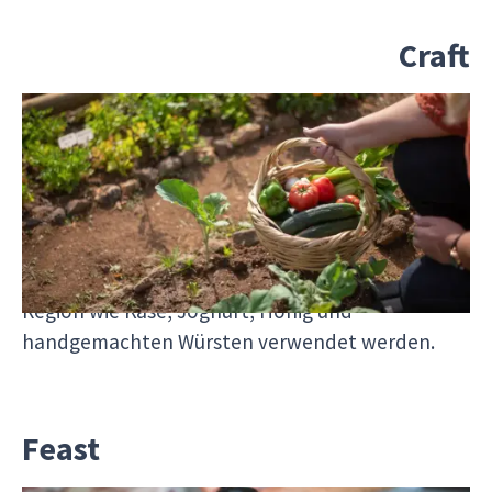
Craft
Bevor Du mit Simona kochst, zeigt Dir David
seinen Gemüsegarten in Cerdanya, einem
Plateau im Herzen der Pyrenäen. Hier gibt es eine
starke landwirtschaftliche Tradition und Du
erfährst, was gerade Saison hat und wie die
frischen Zutaten mit typischen Produkten der
Region wie Käse, Joghurt, Honig und
handgemachten Würsten verwendet werden.
Feast