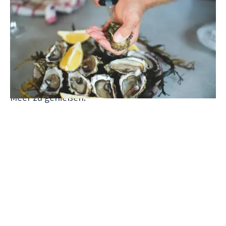
Nach einem Tag auf einer Muschelfarm, bei dem
Du diese lokalen Bio-Produkte kennenlernst,
machst Du es Dir im Restaurant Mirador de la
Badia gemütlich. Das ist der perfekte Ort, um bei
einem Glas Weißwein, Austern und netter
Gesellschaft den Sonnenuntergang über dem
Meer zu genießen.