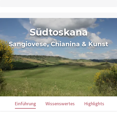
Südtoskana
Sangiovese, Chianina & Kunst
Einführung
Wissenswertes
Highlights
U