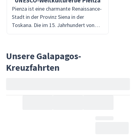
UNESCO-Weltkulturerbe Pienza
Pienza ist eine charmante Renaissance-
Stadt in der Provinz Siena in der
Toskana. Die im 15. Jahrhundert von
Papst Pius II. gegründete Stadt ist
bekannt für ihr herausragendes Beispiel
für Renaissance-Architektur, darunter
Unsere Galapagos-
die prächtige Kathedrale Santa Maria
Kreuzfahrten
Assunta. Pienza ist auch für seinen
köstlichen Pecorino-Käse bekannt, der
vor Ort hergestellt wird und für seine
hervorragende Qualität bekannt ist.