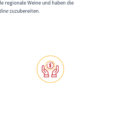
de regionale Weine und haben die
dine
zuzubereiten.
 auf
Volle Transparenz – keine
Überraschungen!
Keine Überraschungen mit
eise
Gustoventura: das beste
t!
Reiseerlebnis zum besten Preis,
garantiert!