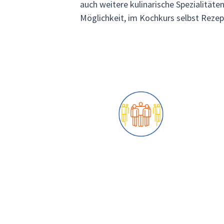
auch weitere kulinarische Spezialität
Möglichkeit, im Kochkurs selbst Reze
Kleingruppenreisen – maximal
All
12 Teilnehmer
sta
Erlebe die besten
Kei
Reisemomente in einer intimen
nur
und freundlichen Atmosphäre.
ist
Buc