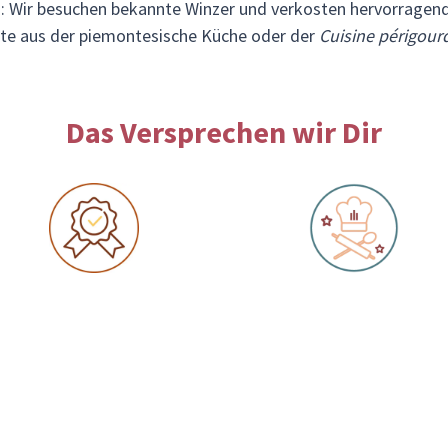
en: Wir besuchen bekannte Winzer und verkosten hervorragen
pte aus der piemontesische Küche oder der
Cuisine périgour
Das Versprechen wir Dir
e Reisen finden garantiert
Ein kulinarisches Abenteuer
tt!
jeder Reise!
ne Mindestteilnehmerzahl,
Genieße jeden Tag die lokale
 pure Spannung: Deine Reise
Küche und erlebe bei jeder R
 ab dem Moment der
eine praktische Kochaktivitä
hung bestätigt!