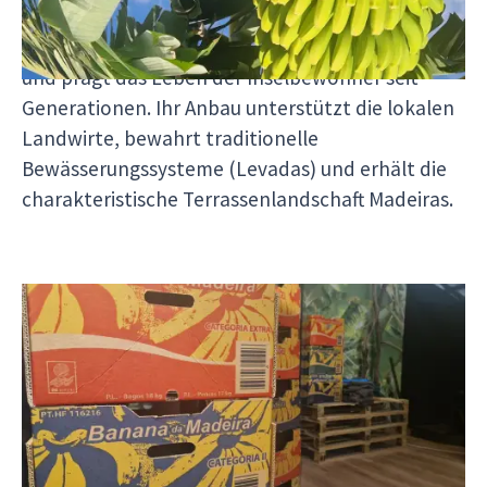
süße Banana da Madeira
wird auf steilen
Terrassen an der sonnigen Südküste angebaut
und prägt das Leben der Inselbewohner seit
Generationen. Ihr Anbau unterstützt die lokalen
Landwirte, bewahrt traditionelle
Bewässerungssysteme (Levadas) und erhält die
charakteristische Terrassenlandschaft Madeiras.
Das BAM – Banana da Madeira Center wurde
gegründet, um diese einzigartige
Frucht zu
schützen, zu erforschen und zu fördern
. Das
Zentrum verbindet Forschung, Erhaltung und
Bildung: Hier werden Anbau, Pflanzengesundheit,
Nachhaltigkeit und Qualität untersucht,