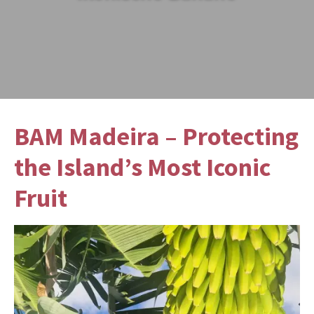
BAM Madeira – Protecting
the Island’s Most Iconic
Fruit
Bananen sind auf Madeira viel
mehr als nur eine
tropische Frucht
– sie sind ein Symbol der
Landwirtschaft der Insel und ein wichtiger
Bestandteil der lokalen Wirtschaft. Die
kleine,